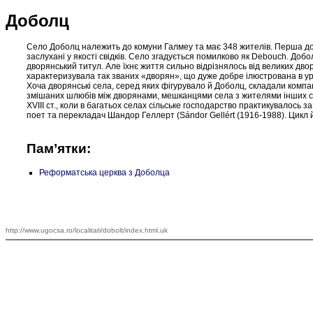
Доболц
Село Доболц належить до комуни Галмеу та має 348 жителів. Перша док
заслухані у якості свідків. Село згадується помилково як Debouch. До
дворянський титул. Але їхнє життя сильно відрізнялось від великих дво
характеризувала так званих «дворян», що дуже добре ілюстрована в урба
Хоча дворянські села, серед яких фігурувало й Доболц, складали компа
змішаних шлюбів між дворянами, мешканцями села з жителями інших сусід
XVIII ст., коли в багатьох селах сільське господарство практикувалось
поет та перекладач Шандор Геллерт (Sándor Gellért (1916-1988). Цикл й
Пам’ятки:
Реформатська церква з Доболца
http://www.ugocsa.ro/localitati/dobolt/index.html.uk