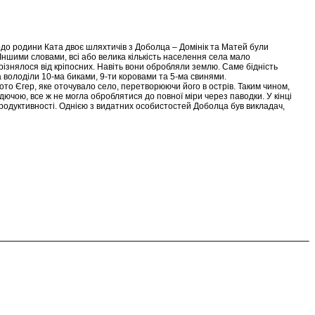
до родини Ката двоє шляхтичів з Доболца – Домінік та Матей були
Іншими словами, всі або велика кількість населення села мало
дрізнялося від кріпосних. Навіть вони обробляли землю. Саме бідність
а володіли 10-ма биками, 9-ти коровами та 5-ма свинями.
ото Єгер, яке оточувало село, перетворюючи його в острів. Таким чином,
дючою, все ж не могла оброблятися до повної міри через паводки. У кінці
 продуктивності. Однією з видатних особистостей Доболца був викладач,