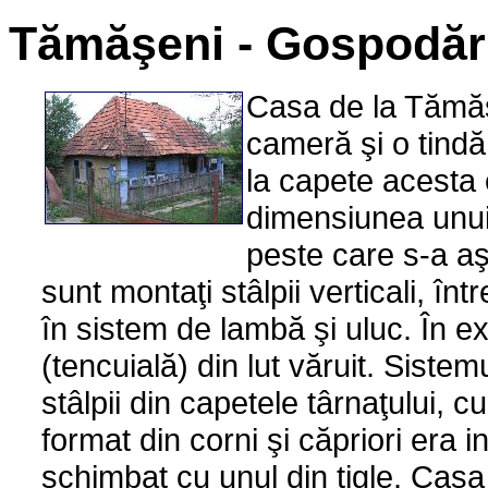
Tămăşeni - Gospodăr
Casa de la Tămăşe
cameră şi o tindă
la capete acesta
dimensiunea unui
peste care s-a aş
sunt montaţi stâlpii verticali, înt
în sistem de lambă şi uluc. În exte
(tencuială) din lut văruit. Sistem
stâlpii din capetele târnaţului, 
format din corni şi căpriori era iniţ
schimbat cu unul din ţigle. Casa 